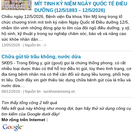
MÍT TINH KỶ NIỆM NGÀ
Y
QUỐC TẾ ĐIỀU
DƯỠNG (12/5/1893 – 12/5/2026)
Chiều ngà
y
12/5/2026, Bệnh viện Đa khoa
Y
ên Mỹ long trọng tổ
chức chương trình mít tinh kỷ niệm Ngà
y
Quốc tế Điều dưỡng 12/5,
nhằm tôn vinh những đóng góp to lớn của đội ngũ điều dưỡng,
y
sỹ,
hộ sinh, kỹ thuật
y
trong sự nghiệp chăm sóc, bảo vệ và nâng cao
sức khỏe nhân dân....
13/05/2026 - | Nguồn tin : -/-
Chữa gút từ trầu không, nước dừa
SKĐS - Trong Đông
y
, gút (gout) gọi là chứng thống phong. có rất
nhiều loại dược thảo có thể hỗ trợ điều trị gút, tù
y
theo tình trạng, cơ
địa từng bệnh nhân mà có thể cân đối sử dụng liều lượng, phối hợp
trị liệu. Duới đâ
y
xin giới thiệu tác dụng chữa bệnh gút của lá trầu và
nước dừa....
08/12/2016 - | Nguồn tin : suckhoedoisong.vn
Tìm thấy tổng cộng 2 kết quả
Nếu kết quả này không như mong đợi, bạn hãy thử sử dụng công cụ
tìm kiếm của Google dưới đây!
Mở rộng trên Internet :