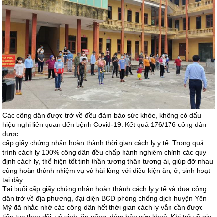
Các công dân được trở về đều đảm bảo sức khỏe, không có dấu
hiệu nghi liên quan đến bệnh Covid-19. Kết quả 176/176 công dân
được
cấp giấy chứng nhận hoàn thành thời gian cách ly y tế. Trong quá
trình cách ly 100% công dân đều chấp hành nghiêm chỉnh các quy
định cách ly, thể hiện tốt tinh thần tương thân tương ái, giúp đỡ nhau
cùng hoàn thành nhiệm vụ và hài lòng với điều kiện ăn, ở, sinh hoạt
tại đây.
Tại buổi cấp giấy chứng nhận hoàn thành cách ly y tế và đưa công
dân trở về địa phương, đại diện BCĐ phòng chống dịch huyện Yên
Mỹ đã nhắc nhở các công dân hết thời gian cách ly vẫn cần được
tiếp tục theo dõi, vệ sinh, ăn uống, đảm bảo sức khoẻ. Khi trở về gia