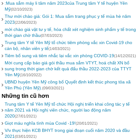
:Mua sắm máy li tâm năm 2023của Trung tâm Y tế huyện Yên
Mỹ
(02/10/2023)
Thư mời chào giá: Gói 1: Mua sắm trang phục y tế mùa hè năm
2023
(22/06/2023)
mời chào giá vật tư y tế, hóa chất xét nghiệm sinh phẩm y tế trong
thời gian chờ thầu
(07/03/2023)
Trung tâm Y tế Yên Mỹ tổ chức tiêm phòng vắc xin Covid-19 cho
cán bộ, nhân viên y tế
(14/03/2021)
Tiêm bổ sung và tiêm nhắc lại vắc xin phòng COVID-19
(14/12/2021)
Mời cung cấp báo giá gói thầu mua sắm VTYT, hoá chất XN bổ
sung trong thời gian chờ kết quả đấu thầu 2022-2023 của TTYT
Yên Mỹ
(16/10/2022)
UBND huyện Yên Mỹ công bố Quyết định kết thúc phong tỏa xã
Yên Phú (Yên Mỹ).
(09/03/2021)
Những tin cũ hơn
Trung tâm Y tế Yên Mỹ tổ chức Hội nghị triển khai công tác y tế
năm 2021 và Hội nghị viên chức, người lao động năm
2020
(27/01/2021)
Giọt máu nghĩa tình mùa Covid -19!
(20/01/2021)
V/v thực hiện KCB BHYT trong giai đoạn cuối năm 2020 và đầu
2021
(03/01/2021)