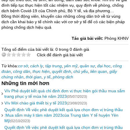
đình tiếp tục thực hiện tốt các nhiệm vụ, quy định về phòng, chống
dịch bệnh Covid-19 của Chính phủ, Bộ Y tế, và địa phương…
Đồng thời động viên, khuyến cáo những công dân trở về từ vùng
dịch cần khai báo y tế chính xác với cơ sở y tế để có các biện pháp
phòng chống dịch hiệu quả
Tác giả bài viết:
Phòng KHNV
Tổng số điểm của bài viết là: 0 trong 0 đánh giá
Click để đánh giá bài viết
Từ khóa:
cơ sở
,
cách ly
,
tập trung
,
yên mỹ
,
quân sự
,
đại học
,
công
đoàn
,
công dân
,
thực hiện
,
quyết định
,
chủ yếu
,
liên quan
,
giấy
chứng nhận
,
thời gian
,
y tế
,
phòng dịch
Những tin mới hơn
V/v Phê duyệt kết quả chỉ định đơn vị thực hiện gói thầu mua sắm
trang phục y tế mùa hè năm 2023
(05/07/2023)
V/v Mời chào giá thiết bị y tế 2023
(23/08/2023)
Quyết định Về việc phê duyệt kết quả lựa chọn đơn vị trúng thầu
:Mua sắm máy li tâm năm 2023của Trung tâm Y tế huyện Yên
Mỹ
(02/10/2023)
Quyết định Về việc phê duyệt kết quả lựa chọn đơn vị trúng thầu