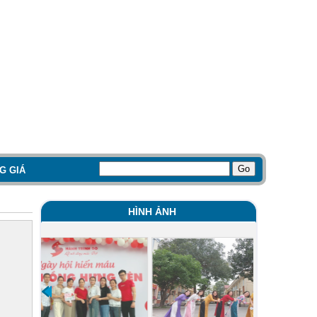
G GIÁ
HÌNH ẢNH