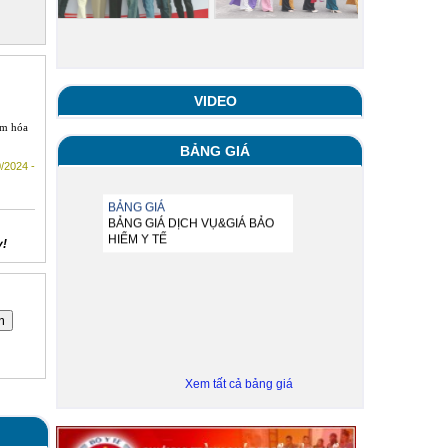
VIDEO
ắm hóa
BẢNG GIÁ
/2024 -
BẢNG GIÁ
BẢNG GIÁ DỊCH VỤ&GIÁ BẢO
y!
HIỂM Y TẾ
Xem tất cả bảng giá