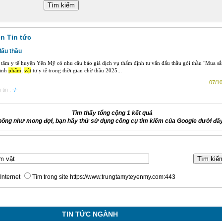
ên Tin tức
đấu thầu
tâm y tế huyện Yên Mỹ có nhu cầu báo giá dịch vụ thẩm định tư vấn đấu thầu gói thầu "Mua s
sinh
phẩm
,
vật
tư y tế trong thời gian chờ thầu 2025...
07/10
tin :
-/-
Tìm thấy tổng cộng 1 kết quả
hông như mong đợi, bạn hãy thử sử dụng công cụ tìm kiếm của Google dưới đâ
Internet
Tìm trong site https://www.trungtamyteyenmy.com:443
TIN TỨC NGÀNH