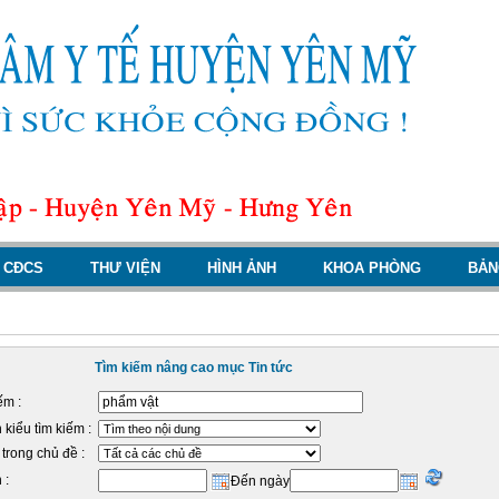
CĐCS
THƯ VIỆN
HÌNH ẢNH
KHOA PHÒNG
BẢN
Tìm kiếm nâng cao mục Tin tức
ếm :
kiểu tìm kiếm :
trong chủ đề :
 :
Đến ngày