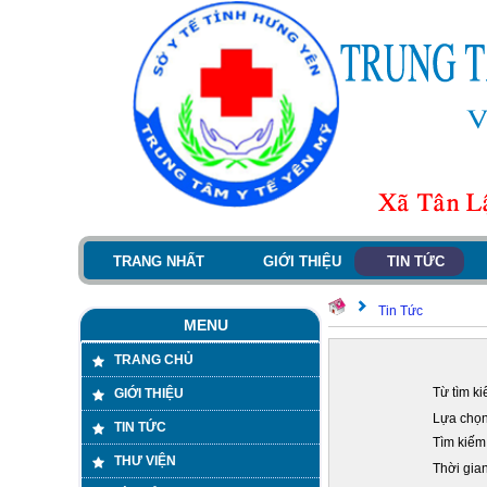
TRANG NHẤT
GIỚI THIỆU
TIN TỨC
Tin Tức
MENU
TRANG CHỦ
Từ tìm ki
GIỚI THIỆU
Lựa chọn 
TIN TỨC
Tìm kiếm 
THƯ VIỆN
Thời gian