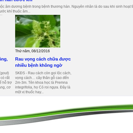
ộc âm dương bệnh trong bệnh thương hàn. Nguyên nhân là do sau khi sinh hoạt t
ước khí thuộc âm...
Thứ năm, 08/12/2016
ông,
Rau vọng cách chữa được
nhiều bệnh không ngờ
(gout)
SKĐS - Rau cách còn gọi lộc cách,
có rất
vọng cách… cây thân gỗ cao đến
ể hỗ trợ
2m-3m. Tên khoa học là Premna
rạng, cơ
integrifolia, họ Cỏ roi ngựa. Đây là
một vị thuốc hay...