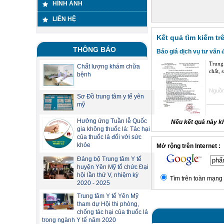
HÌNH ẢNH
LIÊN HỆ
Kết quả tìm kiếm tr
THÔNG BÁO
Báo giá dịch vụ tư vấn 
Trung 
Chất lượng khám chữa
chất, 
bệnh
Nguồn 
Sơ Đồ trung tâm y tế yên
mỹ
Hưởng ứng Tuần lễ Quốc
Nếu kết quả này k
gia không thuốc lá: Tác hại
của thuốc lá đối với sức
khỏe
Mở rộng trên Internet :
Đảng bộ Trung tâm Y tế
huyện Yên Mỹ tổ chức Đại
hội lần thứ V, nhiệm kỳ
Tìm trên toàn mạng 
2020 - 2025
Trung tâm Y tế Yên Mỹ
tham dự Hội thi phòng,
chống tác hại của thuốc lá
trong ngành Y tế năm 2020