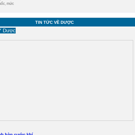
uốc, mức
TIN TỨC VỀ DƯỢC
 Y Dược
nh hàn cước khí