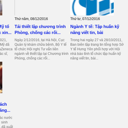
Thứ năm, 08/12/2016
Thứ tư, 07/12/2016
Mỹ tổ
Tái thiết lập chương trình
Ngành Y tế: Tập huấn kỹ
xin...
Phòng, chống các rối...
năng viết tin, bài
021,
Ngày 2/12/2016, tại Hà Nội, Cục
Trong hai ngày 27 và 28/10/2011,
 Mỹ đã
Quản lý khám chữa bệnh, Bộ Y tế
Ban biên tập trang tin tổng hợp Sở
traZeneca
tổ chức Hội nghị Tư vấn liên
Y tế Hưng Yên phối hợp với Hội
c sĩ,
ngành về thiết lập lại Chương trình
nhà báo tỉnh tổ chức tập huấn kỹ
Phòng, chống các rối...
năng viết tin, bài...
sách
áng...
các nước
 sinh
, đã xuất