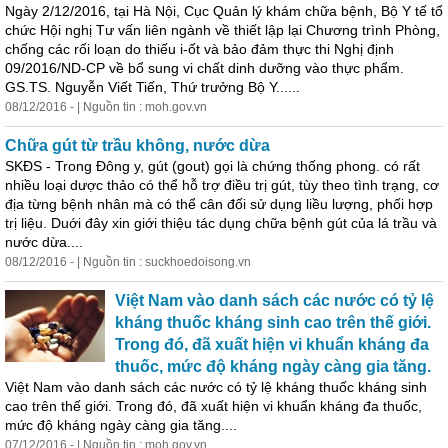
Ngày 2/12/2016, tại Hà Nội, Cục Quản lý khám chữa bệnh, Bộ Y tế tổ
chức Hội nghị Tư vấn liên ngành về thiết lập lại Chương trình Phòng,
chống các rối loạn do thiếu i-ốt và bảo đảm thực thi Nghị định
09/2016/ND-CP về bổ sung vi chất dinh dưỡng vào thực phẩm.
GS.TS. Nguyễn Viết Tiến, Thứ trưởng Bộ Y......
08/12/2016 - | Nguồn tin : moh.gov.vn
Chữa gút từ trầu không, nước dừa
SKĐS - Trong Đông y, gút (gout) gọi là chứng thống phong. có rất
nhiều loại dược thảo có thể hỗ trợ điều trị gút, tùy theo tình trạng, cơ
địa từng bệnh nhân mà có thể cân đối
sử
dụng
liều lượng, phối hợp
trị liệu. Duới đây xin giới thiệu tác
dụng
chữa bệnh gút của lá trầu và
nước dừa....
08/12/2016 - | Nguồn tin : suckhoedoisong.vn
Việt Nam vào danh sách các nước có tỷ lệ
kháng thuốc kháng sinh cao trên thế giới.
Trong đó, đã xuất hiện vi khuẩn kháng đa
thuốc, mức độ kháng ngày càng gia tăng.
Việt Nam vào danh sách các nước có tỷ lệ kháng thuốc kháng sinh
cao trên thế giới. Trong đó, đã xuất hiện vi khuẩn kháng đa thuốc,
mức độ kháng ngày càng gia tăng....
07/12/2016 - | Nguồn tin : moh.gov.vn