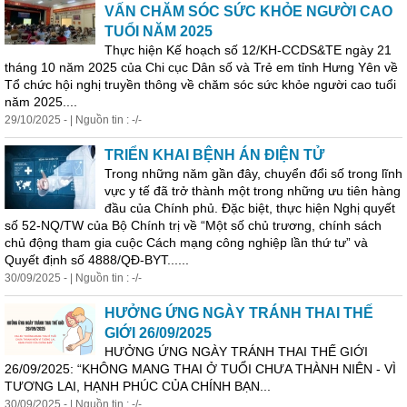
VẤN CHĂM SÓC SỨC KHỎE NGƯỜI CAO
TUỔI NĂM 2025
Thực hiện Kế hoạch số 12/KH-CCDS&TE ngày 21
tháng 10 năm 2025 của Chi cục Dân số và Trẻ em tỉnh Hưng Yên về
Tổ chức hội nghị truyền thông về chăm sóc sức khỏe người cao tuổi
năm 2025....
29/10/2025 - | Nguồn tin : -/-
TRIỂN KHAI BỆNH ÁN ĐIỆN TỬ
Trong những năm gần đây, chuyển đổi số trong lĩnh
vực y tế đã trở thành một trong những ưu tiên hàng
đầu của Chính phủ. Đặc biệt, thực hiện Nghị quyết
số 52-NQ/TW của Bộ Chính trị về “Một số chủ trương, chính sách
chủ động tham gia cuộc Cách mạng công nghiệp lần thứ tư” và
Quyết định số 4888/QĐ-BYT......
30/09/2025 - | Nguồn tin : -/-
HƯỞNG ỨNG NGÀY TRÁNH THAI THẾ
GIỚI 26/09/2025
HƯỞNG ỨNG NGÀY TRÁNH THAI THẾ GIỚI
26/09/2025: “KHÔNG MANG THAI Ở TUỔI CHƯA THÀNH NIÊN - VÌ
TƯƠNG LAI, HẠNH PHÚC CỦA CHÍNH BẠN...
30/09/2025 - | Nguồn tin : -/-