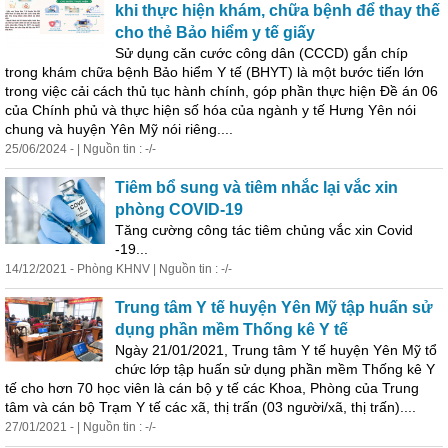
khi thực hiện khám, chữa bệnh để thay thế
cho thẻ Bảo hiểm y tế giấy
Sử
dụng
căn cước công dân (CCCD) gắn chíp
trong khám chữa bệnh Bảo hiểm Y tế (BHYT) là một bước tiến lớn
trong việc cải cách thủ tục hành chính, góp phần thực hiện Đề án 06
của Chính phủ và thực hiện số hóa của ngành y tế Hưng Yên nói
chung và huyện Yên Mỹ nói riêng....
25/06/2024 - | Nguồn tin : -/-
Tiêm bổ sung và tiêm nhắc lại vắc xin
phòng COVID-19
Tăng cường công tác tiêm chủng vắc xin Covid
-19...
14/12/2021 - Phòng KHNV | Nguồn tin : -/-
Trung tâm Y tế huyện Yên Mỹ tập huấn
sử
dụng
phần mềm Thống kê Y tế
Ngày 21/01/2021, Trung tâm Y tế huyện Yên Mỹ tổ
chức lớp tập huấn
sử
dụng
phần mềm Thống kê Y
tế cho hơn 70 học viên là cán bộ y tế các Khoa, Phòng của Trung
tâm và cán bộ Trạm Y tế các xã, thị trấn (03 người/xã, thị trấn)....
27/01/2021 - | Nguồn tin : -/-