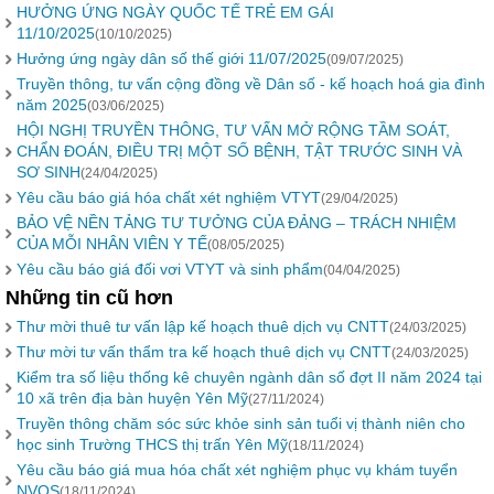
HƯỞNG ỨNG NGÀY QUỐC TẾ TRẺ EM GÁI
11/10/2025
(10/10/2025)
Hưởng ứng ngày dân số thế giới 11/07/2025
(09/07/2025)
Truyền thông, tư vấn cộng đồng về Dân số - kế hoạch hoá gia đình
năm 2025
(03/06/2025)
HỘI NGHỊ TRUYỀN THÔNG, TƯ VẤN MỞ RỘNG TẦM SOÁT,
CHẨN ĐOÁN, ĐIỀU TRỊ MỘT SỐ BỆNH, TẬT TRƯỚC SINH VÀ
SƠ SINH
(24/04/2025)
Yêu cầu báo giá hóa chất xét nghiệm VTYT
(29/04/2025)
BẢO VỆ NỀN TẢNG TƯ TƯỞNG CỦA ĐẢNG – TRÁCH NHIỆM
CỦA MỖI NHÂN VIÊN Y TẾ
(08/05/2025)
Yêu cầu báo giá đối vơi VTYT và sinh phẩm
(04/04/2025)
Những tin cũ hơn
Thư mời thuê tư vấn lập kế hoạch thuê dịch vụ CNTT
(24/03/2025)
Thư mời tư vấn thẩm tra kế hoạch thuê dịch vụ CNTT
(24/03/2025)
Kiểm tra số liệu thống kê chuyên ngành dân số đợt II năm 2024 tại
10 xã trên địa bàn huyện Yên Mỹ
(27/11/2024)
Truyền thông chăm sóc sức khỏe sinh sản tuổi vị thành niên cho
học sinh Trường THCS thị trấn Yên Mỹ
(18/11/2024)
Yêu cầu báo giá mua hóa chất xét nghiệm phục vụ khám tuyển
NVQS
(18/11/2024)