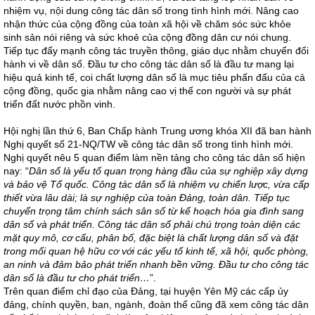
nhiệm vụ, nội dung công tác dân số trong tình hình mới. Nâng cao
nhận thức của cộng đồng của toàn xã hội về chăm sóc sức khỏe
sinh sản nói riêng và sức khoẻ của cộng đồng dân cư nói chung.
Tiếp tục đẩy mạnh công tác truyền thông, giáo dục nhằm chuyển đổi
hành vi về dân số. Đầu tư cho công tác dân số là đầu tư mang lại
hiệu quả kinh tế, coi chất lượng dân số là mục tiêu phấn đấu của cả
cộng đồng, quốc gia nhằm nâng cao vị thế con người và sự phát
triển đất nước phồn vinh.
Hội nghị lần thứ 6, Ban Chấp hành Trung ương khóa XII đã ban hành
Nghị quyết số 21-NQ/TW về công tác dân số trong tình hình mới.
Nghị quyết nêu 5 quan điểm làm nền tảng cho công tác dân số hiện
nay: “
Dân số là yếu tố quan trọng hàng đầu của sự nghiệp xây dựng
và bảo vệ Tổ quốc. Công tác dân số là nhiệm vụ chiến lược, vừa cấp
thiết vừa lâu dài; là sự nghiệp của toàn Đảng, toàn dân. Tiếp tục
chuyển trọng tâm chính sách sân số từ kế hoạch hóa gia đình sang
dân số và phát triển. Công tác dân số phải chú trọng toàn diện các
mặt quy mô, cơ cấu, phân bố, đặc biệt là chất lượng dân số và đặt
trong mối quan hệ hữu cơ với các yếu tố kinh tế, xã hội, quốc phòng,
an ninh và đảm bảo phát triển nhanh bền vững. Đầu tư cho công tác
dân số là đầu tư cho phát triển…
”.
Trên quan điểm chỉ đạo của Đảng, tại huyện Yên Mỹ các cấp ủy
đảng, chính quyền, ban, ngành, đoàn thể cũng đã xem công tác dân