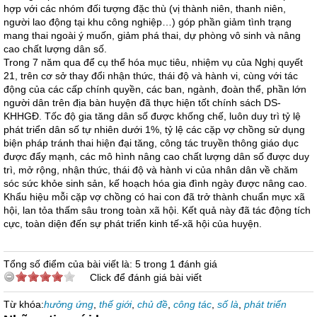
hợp với các nhóm đối tượng đặc thù (vị thành niên, thanh niên,
người lao động tại khu công nghiệp…) góp phần giảm tình trạng
mang thai ngoài ý muốn, giảm phá thai, dự phòng vô sinh và nâng
cao chất lượng dân số.
Trong 7 năm qua để cụ thể hóa mục tiêu, nhiệm vụ của Nghị quyết
21, trên cơ sở thay đổi nhận thức, thái độ và hành vi, cùng với tác
động của các cấp chính quyền, các ban, ngành, đoàn thể, phần lớn
người dân trên địa bàn huyện đã thực hiện tốt chính sách DS-
KHHGĐ. Tốc độ gia tăng dân số được khống chế, luôn duy trì tỷ lệ
phát triển dân số tự nhiên dưới 1%, tỷ lệ các cặp vợ chồng sử dụng
biện pháp tránh thai hiện đại tăng, công tác truyền thông giáo dục
được đẩy mạnh, các mô hình nâng cao chất lượng dân số được duy
trì, mở rộng, nhận thức, thái độ và hành vi của nhân dân về chăm
sóc sức khỏe sinh sản, kế hoạch hóa gia đình ngày được nâng cao.
Khẩu hiệu mỗi cặp vợ chồng có hai con đã trở thành chuẩn mực xã
hội, lan tỏa thấm sâu trong toàn xã hội. Kết quả này đã tác động tích
cực, toàn diện đến sự phát triển kinh tế-xã hội của huyện.
Tổng số điểm của bài viết là: 5 trong 1 đánh giá
Click để đánh giá bài viết
Từ khóa:
hưởng ứng
,
thế giới
,
chủ đề
,
công tác
,
số là
,
phát triển