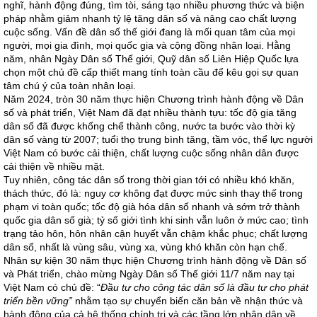
nghĩ, hành động đúng, tìm tòi, sáng tạo nhiều phương thức và biện
pháp nhằm giảm nhanh tỷ lệ tăng dân số và nâng cao chất l­ượng
cuộc sống. Vấn đề dân số thế giới đang là mối quan tâm của mọi
người, mọi gia đình, mọi quốc gia và cộng đồng nhân loại. Hằng
năm, nhân Ngày Dân số Thế giới, Quỹ dân số Liên Hiệp Quốc lựa
chọn một chủ đề cấp thiết mang tính toàn cầu để kêu gọi sự quan
tâm chú ý của toàn nhân loại.
Năm 2024, tròn 30 năm thực hiện Chương trình hành động về Dân
số và phát triển, Việt Nam đã đạt nhiều thành tựu: tốc độ gia tăng
dân số đã được khống chế thành công, nước ta bước vào thời kỳ
dân số vàng từ 2007; tuổi thọ trung bình tăng, tầm vóc, thể lực người
Việt Nam có bước cải thiện, chất lượng cuộc sống nhân dân được
cải thiện về nhiều mặt.
Tuy nhiên, công tác dân số trong thời gian tới có nhiều khó khăn,
thách thức, đó là: nguy cơ không đạt được mức sinh thay thế trong
phạm vi toàn quốc; tốc độ già hóa dân số nhanh và sớm trở thành
quốc gia dân số già; tỷ số giới tình khi sinh vẫn luôn ở mức cao; tình
trạng tảo hôn, hôn nhân cận huyết vẫn chậm khắc phục; chất lượng
dân số, nhất là vùng sâu, vùng xa, vùng khó khăn còn hạn chế.
Nhân sự kiện 30 năm thực hiện Chương trình hành động về Dân số
và Phát triển, chào mừng Ngày Dân số Thế giới 11/7 năm nay tại
Việt Nam có chủ đề: “
Đầu tư cho công tác dân số là đầu tư cho phát
triển bền vững”
nhằm tạo sự chuyển biến căn bản về nhận thức và
hành động của cả hệ thống chính trị và các tầng lớp nhân dân về