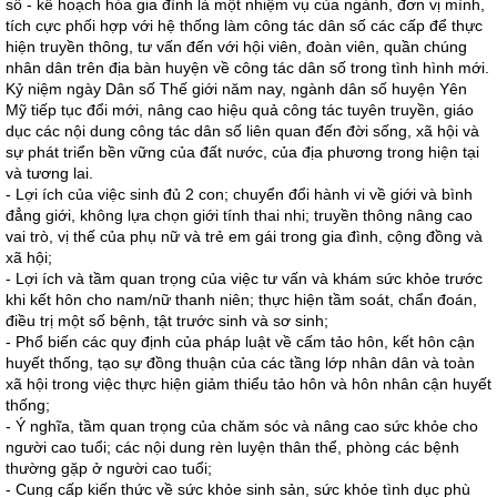
số - kế hoạch hóa gia đình là một nhiệm vụ của ngành, đơn vị mình,
tích cực phối hợp với hệ thống làm công tác dân số các cấp để thực
hiện truyền thông, tư vấn đến với hội viên, đoàn viên, quần chúng
nhân dân trên địa bàn huyện về công tác dân số trong tình hình mới.
Kỷ niệm ngày Dân số Thế giới năm nay, ngành dân số huyện Yên
Mỹ tiếp tục đổi mới, nâng cao hiệu quả công tác tuyên truyền, giáo
dục các nội dung công tác dân số liên quan đến đời sống, xã hội và
sự phát triển bền vững của đất nước, của địa phương trong hiện tại
và tương lai.
- Lợi ích của việc sinh đủ 2 con; chuyển đổi hành vi về giới và bình
đẳng giới, không lựa chọn giới tính thai nhi; truyền thông nâng cao
vai trò, vị thế của phụ nữ và trẻ em gái trong gia đình, cộng đồng và
xã hội;
- Lợi ích và tầm quan trọng của việc tư vấn và khám sức khỏe trước
khi kết hôn cho nam/nữ thanh niên; thực hiện tầm soát, chẩn đoán,
điều trị một số bệnh, tật trước sinh và sơ sinh;
- Phổ biến các quy định của pháp luật về cấm tảo hôn, kết hôn cận
huyết thống, tạo sự đồng thuận của các tầng lớp nhân dân và toàn
xã hội trong việc thực hiện giảm thiểu tảo hôn và hôn nhân cận huyết
thống;
- Ý nghĩa, tầm quan trọng của chăm sóc và nâng cao sức khỏe cho
người cao tuổi; các nội dung rèn luyện thân thể, phòng các bệnh
thường gặp ở người cao tuổi;
- Cung cấp kiến thức về sức khỏe sinh sản, sức khỏe tình dục phù