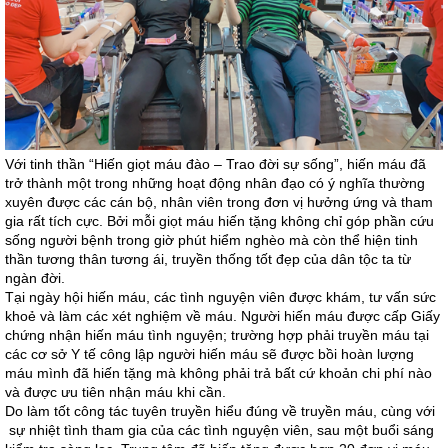
Với tinh thần “Hiến giọt máu đào – Trao đời sự sống”, hiến máu đã
trở thành một trong những hoạt động nhân đạo có ý nghĩa thường
xuyên được các cán bộ, nhân viên trong đơn vị hưởng ứng và tham
gia rất tích cực. Bởi mỗi giọt máu hiến tặng không chỉ góp phần cứu
sống người bệnh trong giờ phút hiểm nghèo mà còn thể hiện tinh
thần tương thân tương ái, truyền thống tốt đẹp của dân tộc ta từ
ngàn đời.
Tại ngày hội hiến máu, các tình nguyện viên được khám, tư vấn sức
khoẻ và làm các xét nghiệm về máu. Người hiến máu được cấp Giấy
chứng nhận hiến máu tình nguyện; trường hợp phải truyền máu tại
các cơ sở Y tế công lập người hiến máu sẽ được bồi hoàn lượng
máu mình đã hiến tặng mà không phải trả bất cứ khoản chi phí nào
và được ưu tiên nhận máu khi cần.
Do làm tốt công tác tuyên truyền hiểu đúng về truyền máu, cùng với
sự nhiệt tình tham gia của các tình nguyện viên, sau một buổi sáng