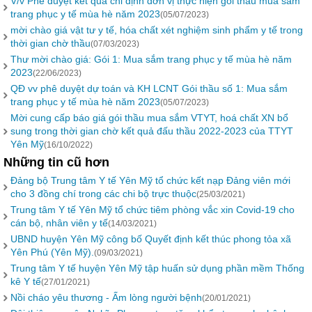
V/v Phê duyệt kết quả chỉ định đơn vị thực hiện gói thầu mua sắm
trang phục y tế mùa hè năm 2023
(05/07/2023)
mời chào giá vật tư y tế, hóa chất xét nghiệm sinh phẩm y tế trong
thời gian chờ thầu
(07/03/2023)
Thư mời chào giá: Gói 1: Mua sắm trang phục y tế mùa hè năm
2023
(22/06/2023)
QĐ vv phê duyệt dự toán và KH LCNT Gói thầu số 1: Mua sắm
trang phục y tế mùa hè năm 2023
(05/07/2023)
Mời cung cấp báo giá gói thầu mua sắm VTYT, hoá chất XN bổ
sung trong thời gian chờ kết quả đấu thầu 2022-2023 của TTYT
Yên Mỹ
(16/10/2022)
Những tin cũ hơn
Đảng bộ Trung tâm Y tế Yên Mỹ tổ chức kết nạp Đảng viên mới
cho 3 đồng chí trong các chi bộ trực thuộc
(25/03/2021)
Trung tâm Y tế Yên Mỹ tổ chức tiêm phòng vắc xin Covid-19 cho
cán bộ, nhân viên y tế
(14/03/2021)
UBND huyện Yên Mỹ công bố Quyết định kết thúc phong tỏa xã
Yên Phú (Yên Mỹ).
(09/03/2021)
Trung tâm Y tế huyện Yên Mỹ tập huấn sử dụng phần mềm Thống
kê Y tế
(27/01/2021)
Nồi cháo yêu thương - Ấm lòng người bệnh
(20/01/2021)