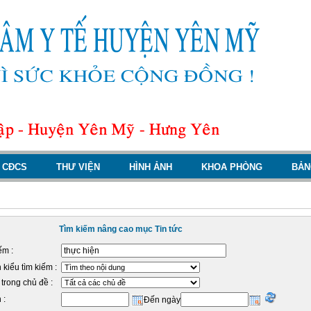
CĐCS
THƯ VIỆN
HÌNH ẢNH
KHOA PHÒNG
BẢN
Tìm kiếm nâng cao mục Tin tức
ếm :
kiểu tìm kiếm :
trong chủ đề :
 :
Đến ngày