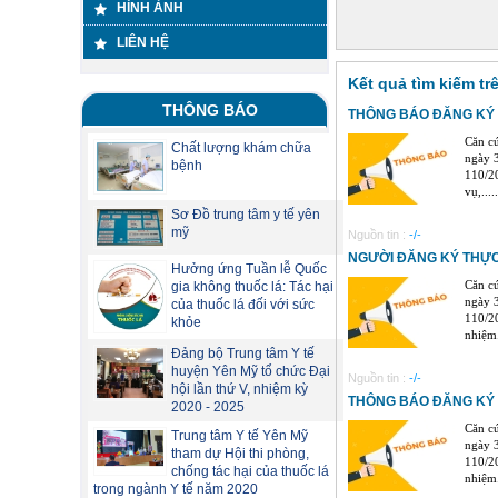
HÌNH ẢNH
LIÊN HỆ
Kết quả tìm kiếm tr
THÔNG BÁO
THÔNG BÁO ĐĂNG KÝ
Căn c
Chất lượng khám chữa
ngày 3
bệnh
110/2
vụ,.....
Sơ Đồ trung tâm y tế yên
mỹ
Nguồn tin :
-/-
NGƯỜI ĐĂNG KÝ THỰ
Hưởng ứng Tuần lễ Quốc
Căn c
gia không thuốc lá: Tác hại
ngày 3
của thuốc lá đối với sức
110/2
khỏe
nhiệm..
Đảng bộ Trung tâm Y tế
huyện Yên Mỹ tổ chức Đại
Nguồn tin :
-/-
hội lần thứ V, nhiệm kỳ
THÔNG BÁO ĐĂNG KÝ
2020 - 2025
Căn c
Trung tâm Y tế Yên Mỹ
ngày 3
tham dự Hội thi phòng,
110/2
chống tác hại của thuốc lá
nhiệm..
trong ngành Y tế năm 2020