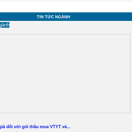
TIN TỨC NGÀNH
gành
iá đối với gói thầu mua VTYT và...