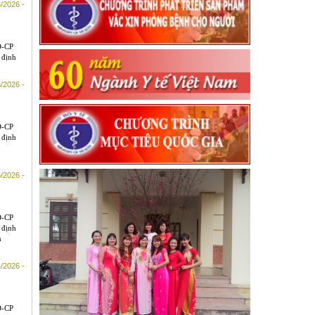
/2026 -
Đ-CP
 định
/2026 -
Đ-CP
 định
/2026 -
Đ-CP
 định
m
/2026 -
Đ-CP