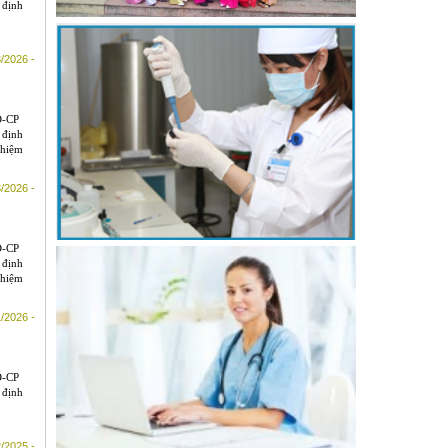
 định
/2026 -
Đ-CP
 định
nhiệm
/2026 -
Đ-CP
 định
nhiệm
/2026 -
Đ-CP
 định
/2025 -