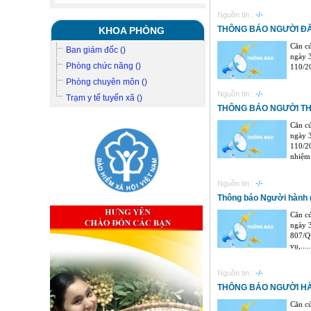
Nguồn tin :
-/-
THÔNG BÁO NGƯỜI Đ
KHOA PHÒNG
Căn c
Ban giám đốc ()
ngày 3
Phòng chức năng ()
110/2
Phòng chuyên môn ()
Nguồn tin :
-/-
Trạm y tế tuyến xã ()
THÔNG BÁO NGƯỜI T
Căn c
ngày 3
110/2
nhiệm..
Nguồn tin :
-/-
Thông báo Người hành
Căn c
ngày 3
807/Q
vụ,.....
Nguồn tin :
-/-
THÔNG BÁO NGƯỜI H
Căn c