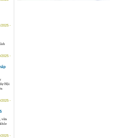
/2025 -
tỉnh
/2025 -
Chấp
y
 dự Hội
ên
/2025 -
5
, vừa
 khỏe
/2025 -