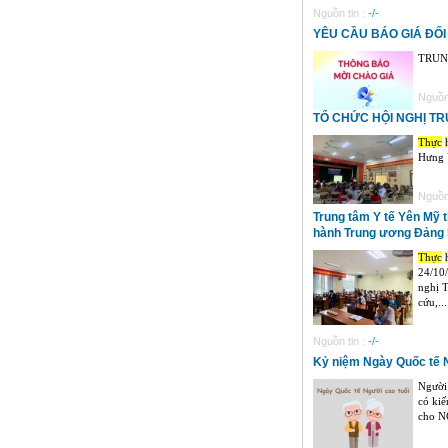
Nguồn tin :
-/-
YÊU CẦU BÁO GIÁ ĐỐI
TRUN
Nguồn 
TỔ CHỨC HỘI NGHỊ T
Thực
Hưng Y
Nguồn 
Trung tâm Y tế Yên Mỹ 
hành Trung ương Đảng k
Thực
24/10/
nghị 
cứu,...
Nguồn tin :
-/-
Kỷ niệm Ngày Quốc tế N
Người 
có kiế
cho NC