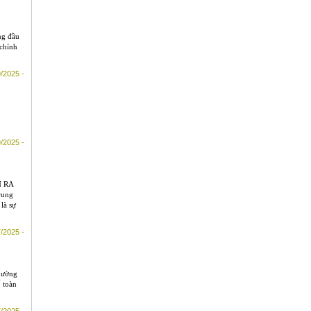
ng đầu
chính
/2025 -
/2025 -
N RA
rung
là sự
/2025 -
thường
 toàn