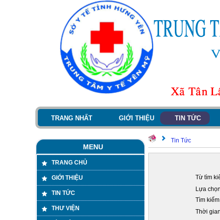
TRANG NHẤT
GIỚI THIỆU
TIN TỨC
Tin Tức
MENU
TRANG CHỦ
Từ tìm ki
GIỚI THIỆU
Lựa chọn 
TIN TỨC
Tìm kiếm 
THƯ VIỆN
Thời gian