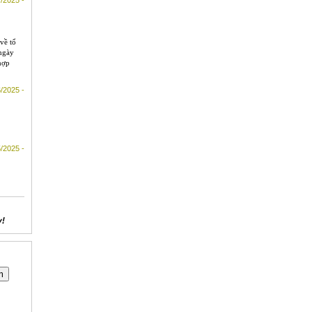
/2025 -
về tổ
 ngày
hợp
/2025 -
/2025 -
y!