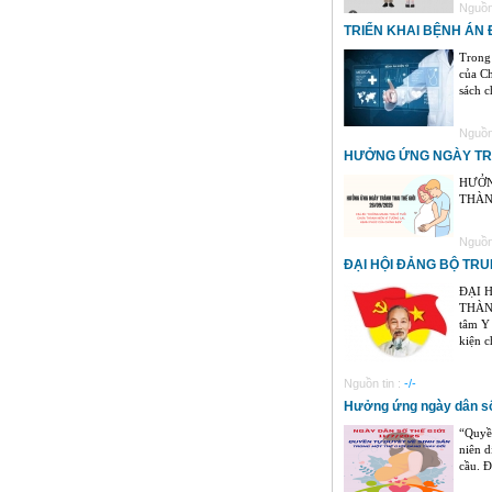
Nguồn 
TRIỂN KHAI BỆNH ÁN 
Trong 
của Ch
sách c
Nguồn 
HƯỞNG ỨNG NGÀY TRÁN
HƯỞN
THÀN
Nguồn 
ĐẠI HỘI ĐẢNG BỘ TRU
ĐẠI 
THÀNH
tâm Y 
kiện ch
Nguồn tin :
-/-
Hưởng ứng ngày dân số 
“Quyền
niên d
cầu. Đ