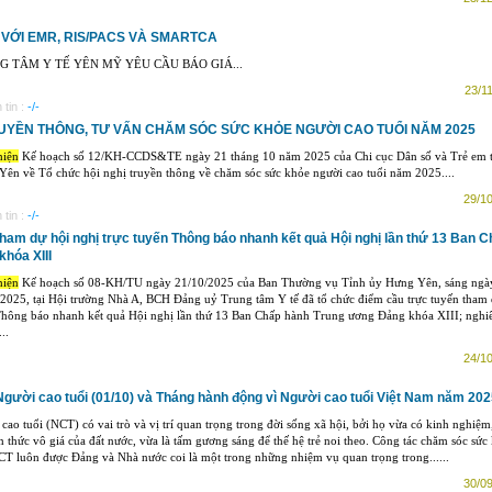
 VỚI EMR, RIS/PACS VÀ SMARTCA
G TÂM Y TẾ YÊN MỸ YÊU CẦU BÁO GIÁ...
23/11
tin :
-/-
RUYỀN THÔNG, TƯ VẤN CHĂM SÓC SỨC KHỎE NGƯỜI CAO TUỔI NĂM 2025
hiện
Kế hoạch số 12/KH-CCDS&TE ngày 21 tháng 10 năm 2025 của Chi cục Dân số và Trẻ em 
ên về Tổ chức hội nghị truyền thông về chăm sóc sức khỏe người cao tuổi năm 2025....
29/10
tin :
-/-
tham dự hội nghị trực tuyến Thông báo nhanh kết quả Hội nghị lần thứ 13 Ban 
hóa XIII
hiện
Kế hoạch số 08-KH/TU ngày 21/10/2025 của Ban Thường vụ Tỉnh ủy Hưng Yên, sáng ngà
2025, tại Hội trường Nhà A, BCH Đảng uỷ Trung tâm Y tế đã tổ chức điểm cầu trực tuyến tham
Thông báo nhanh kết quả Hội nghị lần thứ 13 Ban Chấp hành Trung ương Đảng khóa XIII; nghi
...
24/10
gười cao tuổi (01/10) và Tháng hành động vì Người cao tuổi Việt Nam năm 202
cao tuổi (NCT) có vai trò và vị trí quan trọng trong đời sống xã hội, bởi họ vừa có kinh nghiệm
n thức vô giá của đất nước, vừa là tấm gương sáng để thế hệ trẻ noi theo. Công tác chăm sóc sức
T luôn được Đảng và Nhà nước coi là một trong những nhiệm vụ quan trọng trong......
30/09