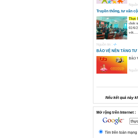
Nguồn 
Truyền thông, tư vấn c
Thực
chức t
02/6/
với.....
Nguồn tin :
-/-
BẢO VỆ NỀN TẢNG TƯ
BẢO 
Nguồn 
Nếu kết quả này k
Mở rộng trên Internet :
Tìm trên toàn mạng 