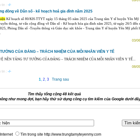
09/07
tin :
-/-
ộng đồng về Dân số - kế hoạch hoá gia đình năm 2025
hiện
Kế hoạch số 80/KH-TTYT ngày 15 tháng 05 năm 2025 của Trung tâm Y tế huyện Yên Mỹ 
ruyền thông, tư vấn cộng đồng về Dân số - Kế hoạch hóa gia đình năm 2025, từ ngày 26/5 đến
2025, Phòng Dân số -Truyền thông và Giáo dục sức khỏe - Trung tâm Y tế huyện Yên Mỹ phối 
.
03/06
 TƯỞNG CỦA ĐẢNG – TRÁCH NHIỆM CỦA MỖI NHÂN VIÊN Y TẾ
VỆ NỀN TẢNG TƯ TƯỞNG CỦA ĐẢNG – TRÁCH NHIỆM CỦA MỖI NHÂN VIÊN Y TẾ...
08/05
tin :
-/-
1
,
2
,
3
Trang sau
Tìm thấy tổng cộng 48 kết quả
hông như mong đợi, bạn hãy thử sử dụng công cụ tìm kiếm của Google dưới đâ
Internet
Tìm trong site http://www.trungtamyteyenmy.com