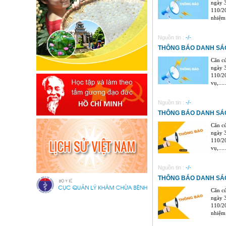
ngày 3
110/2
nhiệm..
Nguồn tin :
-/-
THÔNG BÁO DANH SÁC
Căn c
ngày 3
110/2
vụ,.....
Nguồn tin :
-/-
THÔNG BÁO DANH SÁ
Căn c
ngày 3
110/2
vụ,.....
Nguồn tin :
-/-
THÔNG BÁO DANH SÁ
Căn c
ngày 3
110/2
nhiệm..