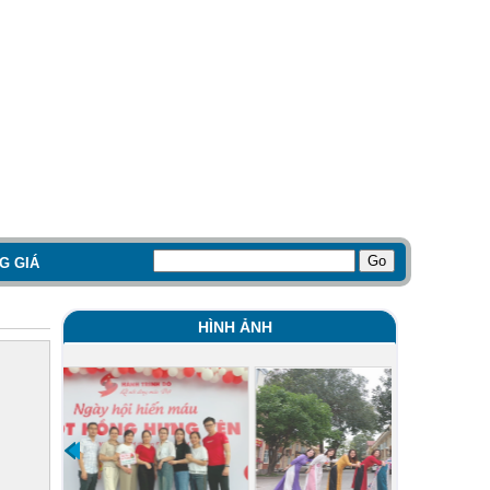
G GIÁ
HÌNH ẢNH