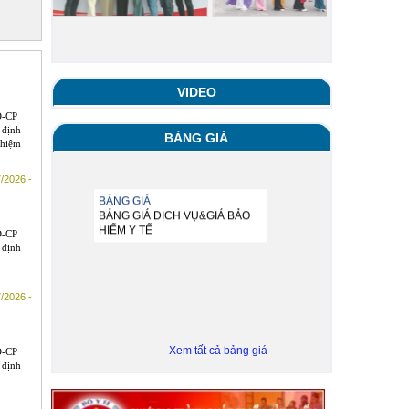
VIDEO
Đ-CP
 định
BẢNG GIÁ
nhiệm
/2026 -
BẢNG GIÁ
Đ-CP
BẢNG GIÁ DỊCH VỤ&GIÁ BẢO
 định
HIỂM Y TẾ
/2026 -
Xem tất cả bảng giá
Đ-CP
 định