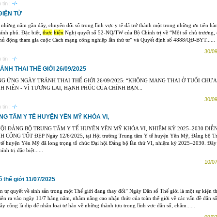
tin :
-/-
ĐIỆN TỬ
những năm gần đây, chuyển đổi số trong lĩnh vực y tế đã trở thành một trong những ưu tiên hà
ính phủ. Đặc biệt,
thực
hiện
Nghị quyết số 52-NQ/TW của Bộ Chính trị về “Một số chủ trương, 
hủ động tham gia cuộc Cách mạng công nghiệp lần thứ tư” và Quyết định số 4888/QĐ-BYT......
30/09
tin :
-/-
H THAI THẾ GIỚI 26/09/2025
G ỨNG NGÀY TRÁNH THAI THẾ GIỚI 26/09/2025: “KHÔNG MANG THAI Ở TUỔI CHƯA
H NIÊN - VÌ TƯƠNG LAI, HẠNH PHÚC CỦA CHÍNH BẠN...
30/09
tin :
-/-
NG TÂM Y TẾ HUYỆN YÊN MỸ KHÓA VI,
HỘI ĐẢNG BỘ TRUNG TÂM Y TẾ HUYỆN YÊN MỸ KHÓA VI, NHIỆM KỲ 2025–2030 DIỄ
 CÔNG TỐT ĐẸP Ngày 12/6/2025, tại Hội trường Trung tâm Y tế huyện Yên Mỹ, Đảng bộ T
tế huyện Yên Mỹ đã long trọng tổ chức Đại hội Đảng bộ lần thứ VI, nhiệm kỳ 2025–2030. Đây 
ính trị đặc biệt......
10/07
thế giới 11/07/2025
 tự quyết về sinh sản trong một Thế giới đang thay đổi” Ngày Dân số Thế giới là một sự kiện 
iễn ra vào ngày 11/7 hằng năm, nhằm nâng cao nhận thức của toàn thế giới về các vấn đề dân số
ây cũng là dịp để nhân loại tự hào về những thành tựu trong lĩnh vực dân số, chăm......