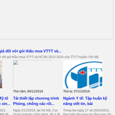
iá đối với gói thầu mua VTYT và...
ối với gói thầu mua VTYT và HCXN 2023-2024 của TTYT huyện Yên Mỹ
Thứ năm, 08/12/2016
Thứ tư, 07/12/2016
Mỹ tổ
Tái thiết lập chương trình
Ngành Y tế: Tập huấn kỹ
xin...
Phòng, chống các rối...
năng viết tin, bài
021,
Ngày 2/12/2016, tại Hà Nội, Cục
Trong hai ngày 27 và 28/10/2011,
 Mỹ đã
Quản lý khám chữa bệnh, Bộ Y tế
Ban biên tập trang tin tổng hợp Sở