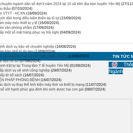
ê chuyên ngành dân số đợt II năm 2024 tại 10 xã trên địa bàn huyện Yên Mỹ
(27/11
ấu thầu
(07/10/2024)
ắm VTYT - HCXN
(18/09/2024)
 dân trong điều kiện thiên tai lũ lụt
(15/09/2024)
m máy móc thiết bị y tế
(16/09/2024)
sắm văn phòng phầm
(17/09/2024)
ấp một số mặt hàng phục vụ hội nghị
(04/09/2024)
ịnh dịch vụ bảo vệ chuyên nghiệp
(16/08/2024)
 bàn ghế tủ tài liẹu
(13/08/2024)
u yếu phẩm phục vụ hội nghị truyền thông
(13/08/2024)
TIN TỨC
i liệu hồ sơ
(07/08/2024)
Thô
inh trật tự tại Trung tâm Y tế huyện Yên Mỹ
(01/08/2024)
ấp dịch vụ vệ sinh công nghiệp
(29/07/2024)
Ngành
iấy tờ sổ sách
(16/07/2024)
IỆN PHÁP PHÒNG BỆNH
(16/07/2024)
 dịch vụ thay thế linh kiện máy tính và thiết bị mạng
(11/07/2024)
số với hạnh phúc gia đình khi sinh được hai con gái
(08/07/2024)