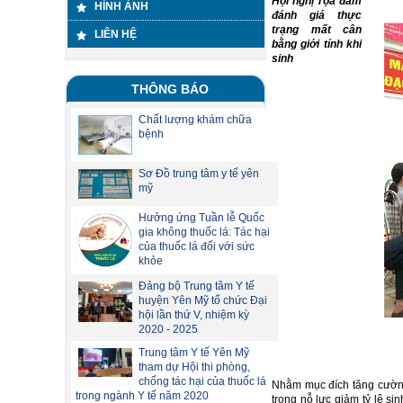
Hội nghị Tọa đàm
HÌNH ẢNH
đánh giá thực
trạng mất cân
LIÊN HỆ
bằng giới tính khi
sinh
THÔNG BÁO
Chất lượng khám chữa
bệnh
Sơ Đồ trung tâm y tế yên
mỹ
Hưởng ứng Tuần lễ Quốc
gia không thuốc lá: Tác hại
của thuốc lá đối với sức
khỏe
Đảng bộ Trung tâm Y tế
huyện Yên Mỹ tổ chức Đại
hội lần thứ V, nhiệm kỳ
2020 - 2025
Trung tâm Y tế Yên Mỹ
tham dự Hội thi phòng,
chống tác hại của thuốc lá
Nhằm mục đích tăng cường
trong ngành Y tế năm 2020
trong nỗ lực giảm tỷ lệ s