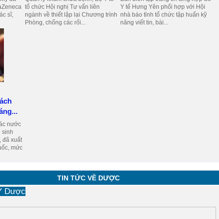
traZeneca
tổ chức Hội nghị Tư vấn liên
Y tế Hưng Yên phối hợp với Hội
c sĩ,
ngành về thiết lập lại Chương trình
nhà báo tỉnh tổ chức tập huấn kỹ
Phòng, chống các rối...
năng viết tin, bài...
sách
áng...
các nước
 sinh
, đã xuất
uốc, mức
TIN TỨC VỀ DƯỢC
 Y Dược