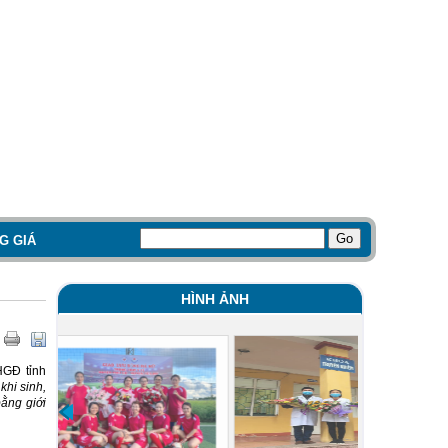
G GIÁ
HÌNH ẢNH
HGĐ tỉnh
khi sinh,
bằng giới