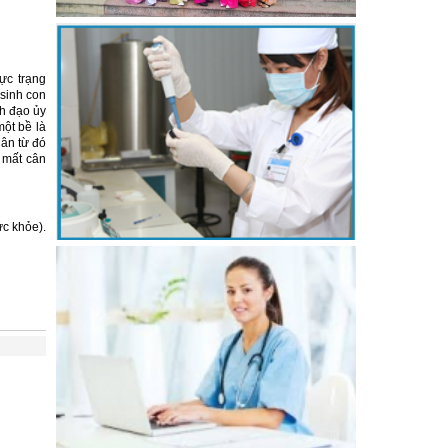
ực trạng
sinh con
nh đạo ủy
một bề là
hân từ đó
 mất cân
c khỏe).