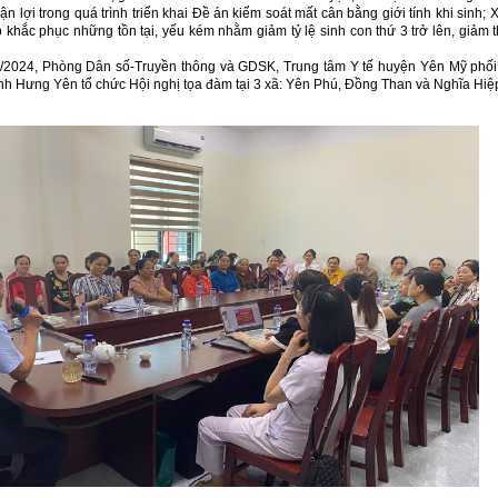
uận lợi trong quá trình triển khai Đề án kiểm soát mất cân bằng giới tính khi sinh;
 khắc phục những tồn tại, yếu kém nhằm giảm tỷ lệ sinh con thứ 3 trở lên, giảm 
8/2024, Phòng Dân số-Truyền thông và GDSK, Trung tâm Y tế huyện Yên Mỹ phối
h Hưng Yên tổ chức Hội nghị tọa đàm tại 3 xã: Yên Phú, Đồng Than và Nghĩa Hiệ