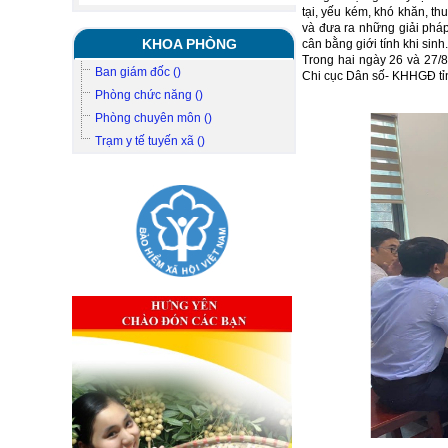
tại, yếu kém, khó khăn, th
và đưa ra những giải pháp
KHOA PHÒNG
cân bằng giới tính khi sinh.
Trong hai ngày 26 và 27/
Ban giám đốc ()
Chi cục Dân số- KHHGĐ tỉn
Phòng chức năng ()
Phòng chuyên môn ()
Trạm y tế tuyến xã ()