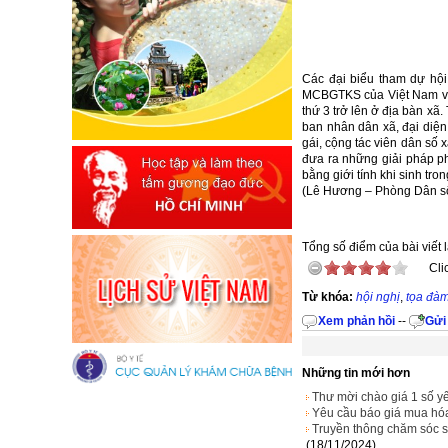
Các đại biểu tham dự hộ
MCBGTKS của Việt Nam và 
thứ 3 trở lên ở địa bàn xã
ban nhân dân xã, đại diện 
gái, cộng tác viên dân số
đưa ra những giải pháp ph
bằng giới tính khi sinh tron
(Lê Hương – Phòng Dân số
Tổng số điểm của bài viết l
Cli
Từ khóa:
hội nghị
,
tọa đà
Xem phản hồi
--
Gửi
Những tin mới hơn
Thư mời chào giá 1 số y
Yêu cầu báo giá mua hó
Truyền thông chăm sóc sứ
(18/11/2024)