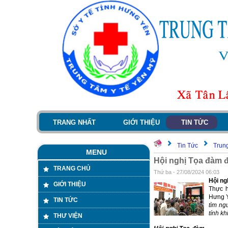
TRANG NHẤT
GIỚI THIỆU
TIN TỨC
Tin Tức
Trung
MENU
Hội nghị Tọa đàm đ
TRANG CHỦ
Thứ ba - 27/08/2024 06:03
Hội ng
GIỚI THIỆU
Thực 
Hưng Y
TIN TỨC
tìm ng
tính kh
THƯ VIỆN