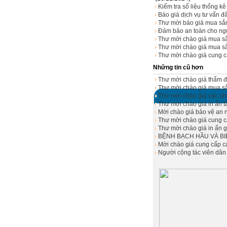
Kiểm tra số liệu thống k
Báo giá dịch vụ tư vấn đ
Thư mời báo giá mua s
Đảm bảo an toàn cho người
Thư mời chào giá mua sắ
Thư mời chào giá mua 
Thư mời chào giá cung c
Những tin cũ hơn
Thư mời chào giá thẩm đ
Thư mời chào giá mua sắm
Thư mời chào giá các nh
Thư mời chào giá in ấn tà
Mời chào giá bảo vệ an n
Thư mời chào giá cung c
Thư mời chào giá in ấn g
BỆNH BẠCH HẦU VÀ B
Mời chào giá cung cấp các
Người cộng tác viên dân 