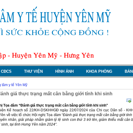
CĐCS
THƯ VIỆN
HÌNH ẢNH
KHOA PHÒNG
BẢN
 tâm y tế Yên Mỹ
ánh giá thực trạng mất cân bằng giới tính khi sinh
hị Tọa đàm “Đánh giá thực trạng mất cân bằng giới tính khi sinh"
hiện Kế hoạch số 22/KH-DSKHHGĐ ngày 22/07/2024 của Chi cục Dân số - KH
ên về việc tổ chức Hội nghị Tọa đàm “
Đánh giá thực trạng mất cân bằng giới tính 
uyên nhân, giải pháp nhằm giảm tỷ lệ sinh con thứ 3 trở lên, giảm thiểu mất cân 
i sinh, tại tỉnh Hưng Yên năm 2024”.