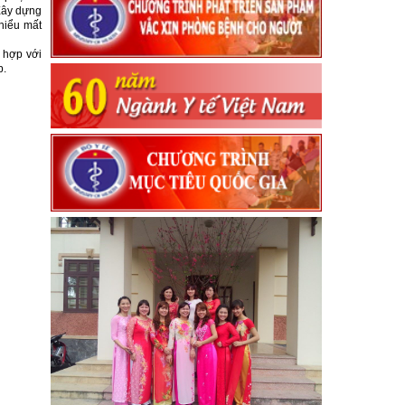
 Xây dựng
thiểu mất
 hợp với
p.