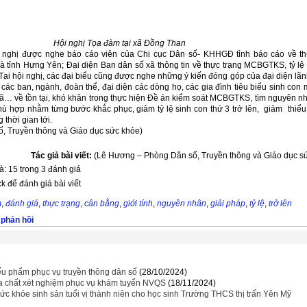
Hội nghị Tọa đàm tại xã Đồng Than
i nghị được nghe báo cáo viên của Chi cục Dân số- KHHGĐ tỉnh báo cáo về th
tỉnh Hưng Yên; Đại diện Ban dân số xã thông tin về thực trạng MCBGTKS, tỷ lệ 
. Tại hội nghị, các đại biểu cũng được nghe những ý kiến đóng góp của đại diện lã
các ban, ngành, đoàn thể, đại diện các dòng họ, các gia đình tiêu biểu sinh con 
 xã… về tồn tại, khó khăn trong thực hiện Đề án kiểm soát MCBGTKS, tìm nguyên n
ù hợp nhằm từng bước khắc phục, giảm tỷ lệ sinh con thứ 3 trở lên, giảm thiểu
g thời gian tới.
, Truyền thông và Giáo dục sức khỏe)
Tác giả bài viết:
(Lê Hương – Phòng Dân số, Truyền thông và Giáo dục sứ
à: 15 trong 3 đánh giá
ck để đánh giá bài viết
m
,
đánh giá
,
thực trạng
,
cân bằng
,
giới tính
,
nguyên nhân
,
giải pháp
,
tỷ lệ
,
trở lên
 phản hồi
ếu phẩm phục vụ truyền thông dân số
(28/10/2024)
a chất xét nghiệm phục vụ khám tuyển NVQS
(18/11/2024)
c khỏe sinh sản tuổi vị thành niên cho học sinh Trường THCS thị trấn Yên Mỹ