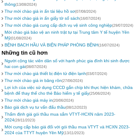
thông
(13/08/2024)
Thư mời chào giá in ấn tài liệu hồ sơ
(07/08/2024)
Thư mời chào giá in ấn giấy tờ sổ sách
(16/07/2024)
Thư mời chào giá cung cấp dịch vụ vệ sinh công nghiệp
(29/07/2024)
Mời chào giá bảo vệ an ninh trật tự tại Trung tâm Y tế huyện Yên
Mỹ
(01/08/2024)
BỆNH BẠCH HẦU VÀ BIỆN PHÁP PHÒNG BỆNH
(16/07/2024)
Những tin cũ hơn
Người cộng tác viên dân số với hạnh phúc gia đình khi sinh được
hai con gái
(08/07/2024)
Thư mời chào giá thiết bị điện tử điện lạnh
(03/07/2024)
Thư mời chào giá in băng rôn
(27/06/2024)
Lợi ích của việc sử dụng CCCD gắn chíp khi thực hiện khám, chữa
bệnh để thay thế cho thẻ Bảo hiểm y tế giấy
(25/06/2024)
Thư mời chào giá máy in
(20/06/2024)
Báo giá dịch vụ tư vấn đấu thầu
(08/12/2023)
Thẩm định giá gói thầu mua sắm VTYT-HCXN năm 2023-
2024
(28/11/2023)
Mời cung cấp báo giá đối với gói thầu mua VTYT và HCXN 2023-
2024 của TTYT huyện Yên Mỹ
(13/11/2023)