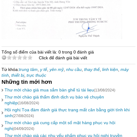
Tổng số điểm của bài viết là: 0 trong 0 đánh giá
Click để đánh giá bài viết
Từ khóa:
trung tâm
,
y tế
,
yên mỹ
,
nhu cầu
,
thay thế
,
linh kiện
,
máy
tính
,
thiết bị
,
trực thuộc
Những tin mới hơn
Thư mời chào giá mua sắm bàn ghế tủ tài liẹu
(13/08/2024)
Thư mời chào giá thẩm định dịch vụ bảo vệ chuyên
nghiệp
(16/08/2024)
Hội nghị Tọa đàm đánh giá thực trạng mất cân bằng giới tính khi
sinh
(27/08/2024)
Thư mời chào giá cung cấp một số mặt hàng phục vụ hội
nghị
(04/09/2024)
Thư mời chào giá các nhu yếu phẩm phục vụ hội nghị truyền