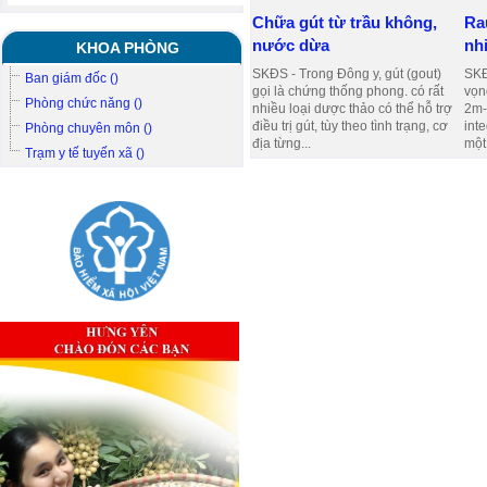
Chữa gút từ trầu không,
Ra
nước dừa
nh
KHOA PHÒNG
SKĐS - Trong Đông y, gút (gout)
SKĐ
Ban giám đốc ()
gọi là chứng thống phong. có rất
vọn
Phòng chức năng ()
nhiều loại dược thảo có thể hỗ trợ
2m-
điều trị gút, tùy theo tình trạng, cơ
inte
Phòng chuyên môn ()
địa từng...
một 
Trạm y tế tuyến xã ()