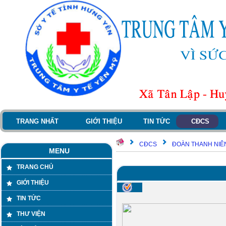
TRANG NHẤT
GIỚI THIỆU
TIN TỨC
CĐCS
CĐCS
ĐOÀN THANH NIÊ
MENU
TRANG CHỦ
GIỚI THIỆU
TIN TỨC
THƯ VIỆN