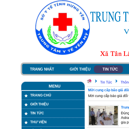
TRANG NHẤT
GIỚI THIỆU
TIN TỨC
Tin Tức
Thôn
MENU
Mời cung cấp báo giá đố
TRANG CHỦ
Mời cung cấp báo giá đố
GIỚI THIỆU
Trun
TIN TỨC
Đúng
Astr
THƯ VIỆN
gia 