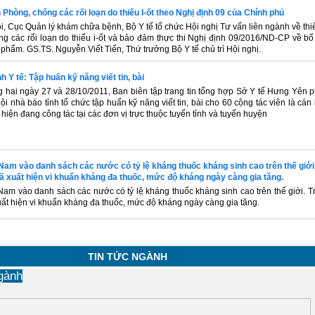
h Phòng, chống các rối loạn do thiếu I-ốt theo Nghị định 09 của Chính phủ
i, Cục Quản lý khám chữa bệnh, Bộ Y tế tổ chức Hội nghị Tư vấn liên ngành về thiết
g các rối loạn do thiếu i-ốt và bảo đảm thực thi Nghị định 09/2016/ND-CP về bổ
phẩm. GS.TS. Nguyễn Viết Tiến, Thứ trưởng Bộ Y tế chủ trì Hội nghị.
 Y tế: Tập huấn kỹ năng viết tin, bài
g hai ngày 27 và 28/10/2011, Ban biên tập trang tin tổng hợp Sở Y tế Hưng Yên 
ội nhà báo tỉnh tổ chức tập huấn kỹ năng viết tin, bài cho 60 cộng tác viên là cán 
hiện đang công tác tại các đơn vị trực thuộc tuyến tỉnh và tuyến huyện
 Nam vào danh sách các nước có tỷ lệ kháng thuốc kháng sinh cao trên thế giới
đã xuất hiện vi khuẩn kháng đa thuốc, mức độ kháng ngày càng gia tăng.
 Nam vào danh sách các nước có tỷ lệ kháng thuốc kháng sinh cao trên thế giới. T
uất hiện vi khuẩn kháng đa thuốc, mức độ kháng ngày càng gia tăng.
TIN TỨC NGÀNH
gành