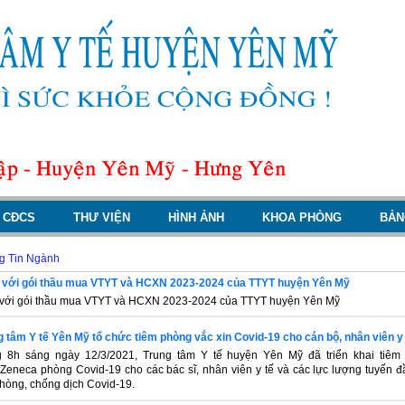
CĐCS
THƯ VIỆN
HÌNH ẢNH
KHOA PHÒNG
BẢN
g Tin Ngành
i với gói thầu mua VTYT và HCXN 2023-2024 của TTYT huyện Yên Mỹ
i với gói thầu mua VTYT và HCXN 2023-2024 của TTYT huyện Yên Mỹ
g tâm Y tế Yên Mỹ tổ chức tiêm phòng vắc xin Covid-19 cho cán bộ, nhân viên y
 8h sáng ngày 12/3/2021, Trung tâm Y tế huyện Yên Mỹ đã triển khai tiêm 
aZeneca phòng Covid-19 cho các bác sĩ, nhân viên y tế và các lực lượng tuyến 
phòng, chống dịch Covid-19.