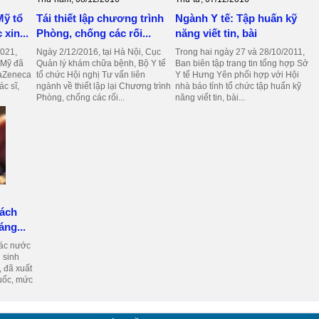
Mỹ tổ
Tái thiết lập chương trình
Ngành Y tế: Tập huấn kỹ
xin...
Phòng, chống các rối...
năng viết tin, bài
021,
Ngày 2/12/2016, tại Hà Nội, Cục
Trong hai ngày 27 và 28/10/2011,
 Mỹ đã
Quản lý khám chữa bệnh, Bộ Y tế
Ban biên tập trang tin tổng hợp Sở
traZeneca
tổ chức Hội nghị Tư vấn liên
Y tế Hưng Yên phối hợp với Hội
c sĩ,
ngành về thiết lập lại Chương trình
nhà báo tỉnh tổ chức tập huấn kỹ
Phòng, chống các rối...
năng viết tin, bài...
sách
áng...
các nước
 sinh
, đã xuất
uốc, mức