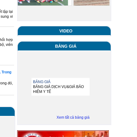
 lập lại
 sung vi
VIDEO
phối hợp
bộ, viên
BẢNG GIÁ
. Trong
rong đó,
BẢNG GIÁ
BẢNG GIÁ DỊCH VỤ&GIÁ BẢO
HIỂM Y TẾ
Xem tất cả bảng giá