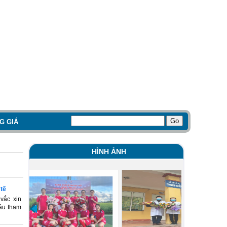
G GIÁ
HÌNH ẢNH
 tế
vắc xin
đầu tham