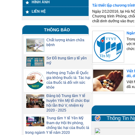
HÌNH ẢNH
Tái thiết lập chương trìn
LIÊN HỆ
Ngày 2/12/2016, tại Hà Nộ
Chương trình Phòng, chốn
chất dinh dưỡng vào thực 
THÔNG BÁO
Ngành
Tron
Chất lượng khám chữa
với H
bệnh
chức 
Sơ Đồ trung tâm y tế yên
mỹ
Việt
Hưởng ứng Tuần lễ Quốc
đó, 
gia không thuốc lá: Tác hại
Việt
của thuốc lá đối với sức
đã x
khỏe
Đảng bộ Trung tâm Y tế
huyện Yên Mỹ tổ chức Đại
hội lần thứ V, nhiệm kỳ
2020 - 2025
Thông Tin N
Trung tâm Y tế Yên Mỹ
tham dự Hội thi phòng,
chống tác hại của thuốc lá
trong ngành Y tế năm 2020